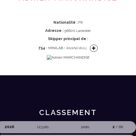
Nationalité :
FR
Adresse :
56600 Lanester
Skipper principal de :
754
• MINILAB •
RAGING BULL
CLASSEMENT
2026
123 pts.
proto
2
/ 66