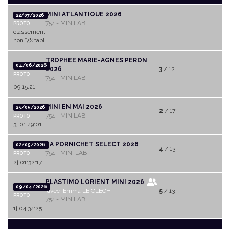
MINI ATLANTIQUE 2026
22/07/2026
754 - MINILAB
PROTO
classement
non ï¿½tabli
TROPHEE MARIE-AGNES PERON
04/06/2026
2026
3
/ 12
PROTO
754 - MINILAB
09:15:21
MINI EN MAI 2026
25/05/2026
2
/ 17
754 - MINILAB
PROTO
3j 01:49:01
LA PORNICHET SELECT 2026
02/05/2026
4
/ 13
754 - MINI LAB
PROTO
2j 01:32:17
PLASTIMO LORIENT MINI 2026
09/04/2026
avec Emma LE CLECH
5
/ 13
PROTO
754 - MINILAB
1j 04:34:25