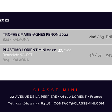
2022
TROPHEE MARIE-AGNES PERON 2022
dnf
/ 63
DN
824 - KALAONA
PLASTIMO LORIENT MINI 2022
avec
Bénédicte WUEST
48
/ 53
24:
824 - KALAONA
CLASSE MINI
22 AVENUE DE LA PERRIÈRE • 56100 LORIENT • France
Tél: +33 (0)9 54 54 83 18 • CONTACT@CLASSEMINI.COM