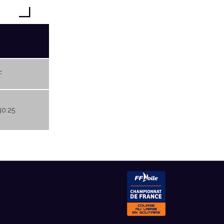
F
30:25