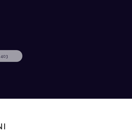
 403
NI