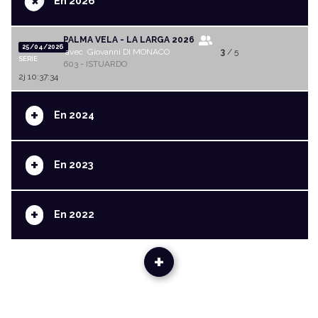
+
En 2026
PALMA VELA - LA LARGA 2026
25/04/2026
avec Giovanni DI MONACO
3
/ 5
SERIE
603 - ISTUARDO
2j 10:37:34
+
En 2024
+
En 2023
+
En 2022
+