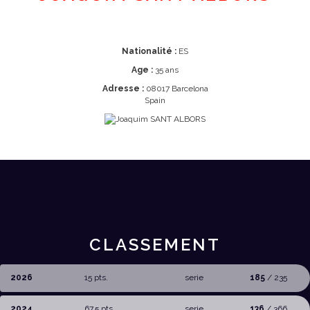
Nationalité :
ES
Age :
35 ans
Adresse :
08017 Barcelona
Spain
CLASSEMENT
2026
15 pts.
serie
185
/ 235
2024
67,5 pts.
serie
136
/ 366