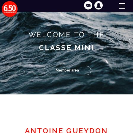
WELCOME TO THE
CLASSE MINI
Member area
ANTOINE GUEYDON