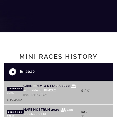
MINI RACES HISTORY
+
En 2020
GRAN PREMIO D'ITALIA 2020
2020-10-17
with Valentin RIVIERE
9
/ 17
SERIE
836 - DINKY TOY
4j 10:25:50
MARE NOSTRUM 2020
with
12
/
2020-08-26
Valentin RIVIERE
18
SERIE