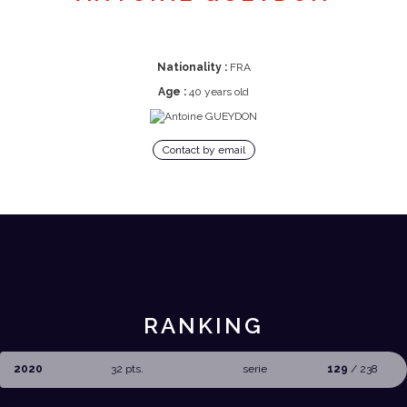
Nationality :
FRA
Age :
40 years old
Contact by email
RANKING
2020
32 pts.
serie
129
/ 238