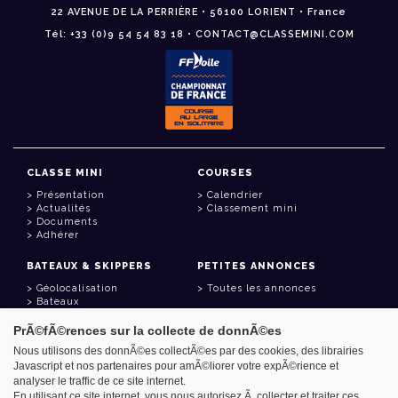
22 AVENUE DE LA PERRIÈRE • 56100 LORIENT • France
Tél: +33 (0)9 54 54 83 18 • CONTACT@CLASSEMINI.COM
CLASSE MINI
COURSES
Présentation
Calendrier
Actualités
Classement mini
Documents
Adhérer
BATEAUX & SKIPPERS
PETITES ANNONCES
Géolocalisation
Toutes les annonces
Bateaux
Skippers
PrÃ©fÃ©rences sur la collecte de donnÃ©es
LIENS UTILES
Nous utilisons des donnÃ©es collectÃ©es par des cookies, des librairies
Javascript et nos partenaires pour amÃ©liorer votre expÃ©rience et
Espace adhérent
analyser le traffic de ce site internet.
Contact
Carnet d'adresses
En utilisant ce site internet, vous nous autorisez Ã collecter et traiter ces