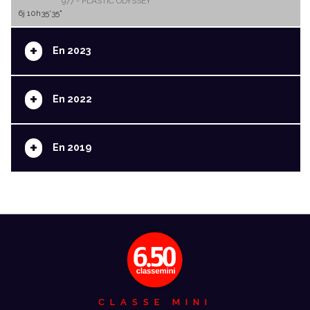
977 - PLASTIC ODYSSEY
6j 10h35'35"
+
En 2023
+
En 2022
+
En 2019
CLASSE MINI