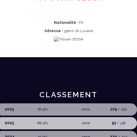
Nationalité :
FR
Adresse :
35800 St-Lunaire
CLASSEMENT
2025
78 pts.
serie
109
/ 292
2023
88 pts.
serie
93
/ 338
2022
46 pts.
serie
220
/ 403