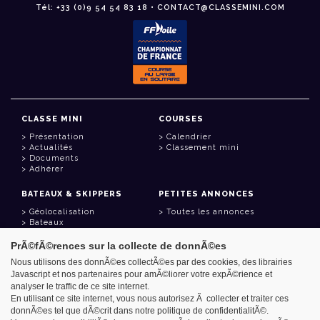
Tél: +33 (0)9 54 54 83 18 • CONTACT@CLASSEMINI.COM
CLASSE MINI
COURSES
Présentation
Calendrier
Actualités
Classement mini
Documents
Adhérer
BATEAUX & SKIPPERS
PETITES ANNONCES
Géolocalisation
Toutes les annonces
Bateaux
Skippers
PrÃ©fÃ©rences sur la collecte de donnÃ©es
LIENS UTILES
Nous utilisons des donnÃ©es collectÃ©es par des cookies, des librairies
Javascript et nos partenaires pour amÃ©liorer votre expÃ©rience et
Espace adhérent
analyser le traffic de ce site internet.
Contact
Carnet d'adresses
En utilisant ce site internet, vous nous autorisez Ã collecter et traiter ces
Goodies
donnÃ©es tel que dÃ©crit dans notre politique de confidentialitÃ©.