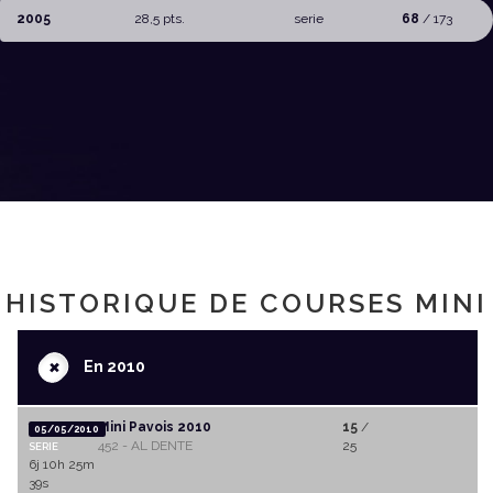
2005
28,5 pts.
serie
68
/ 173
HISTORIQUE DE COURSES MINI
+
En 2010
Mini Pavois 2010
15
/
05/05/2010
452 - AL DENTE
25
SERIE
6j 10h 25m
39s