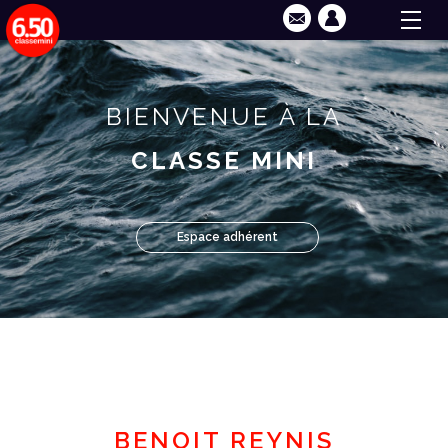
BIENVENUE À LA
CLASSE MINI
Espace adhérent
BENOIT REYNIS