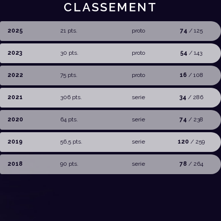
CLASSEMENT
2025
21 pts.
proto
74
/ 125
2023
30 pts.
proto
54
/ 143
2022
75 pts.
proto
16
/ 108
2021
306 pts.
serie
34
/ 286
2020
64 pts.
serie
74
/ 238
2019
56,5 pts.
serie
120
/ 259
2018
90 pts.
serie
78
/ 264