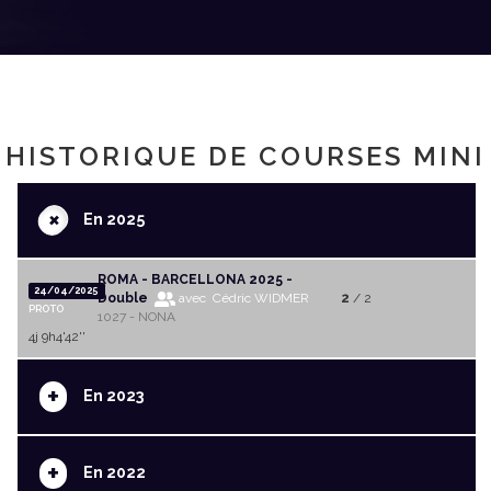
HISTORIQUE DE COURSES MINI
+
En 2025
ROMA - BARCELLONA 2025 -
24/04/2025
Double
avec Cédric WIDMER
2
/ 2
PROTO
1027 - NONA
4j 9h4'42''
+
En 2023
+
En 2022