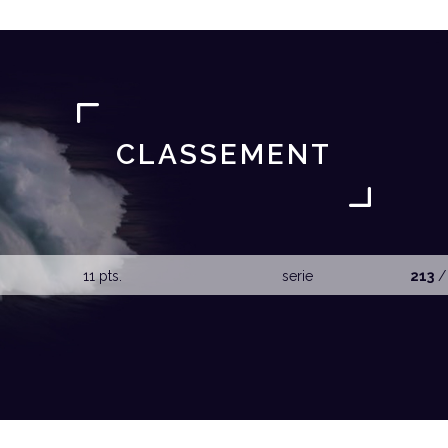
CLASSEMENT
11 pts.
serie
213
/