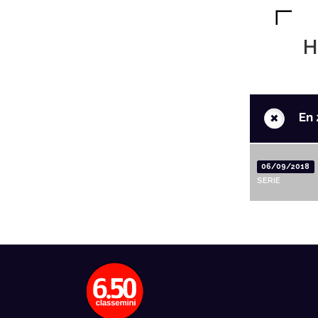
H
+
En 
06/09/2018
SERIE