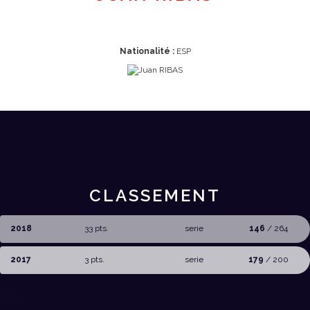
Nationalité :
ESP
CLASSEMENT
2018
33 pts.
serie
146
/ 264
2017
3 pts.
serie
179
/ 200