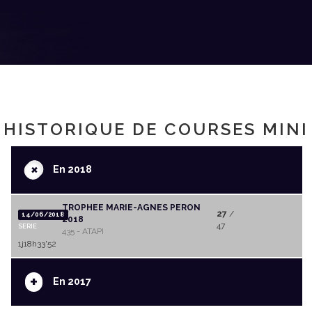
HISTORIQUE DE COURSES MINI
+
En 2018
TROPHEE MARIE-AGNES PERON
27
/
14/06/2018
2018
47
SERIE
435 - ATAPI
1j18h33'52
+
En 2017