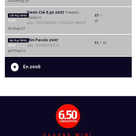
02j06h33'26
Demi-Clé 6.50 2007
Frédéric
27
/
18/05/2007
TANGUY
32
SERIE
464 - CROISIERES O TAQUET BREST
2j13h45'27
Mini Pavois 2007
25/04/2007
11
/ 37
464 - KARANTEZ 6
SERIE
4j20h44'10
+
En 2006
CLASSE MINI