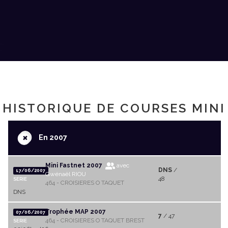
HISTORIQUE DE COURSES MINI
+
En 2007
Mini Fastnet 2007
avec
DNS
/
17/06/2007
Gwénaël RIOU
48
SERIE
464 - CROISIERES O TAQUET
DNS
Trophée MAP 2007
07/06/2007
7
/ 47
464 - CROISIERES O TAQUET BREST
SERIE