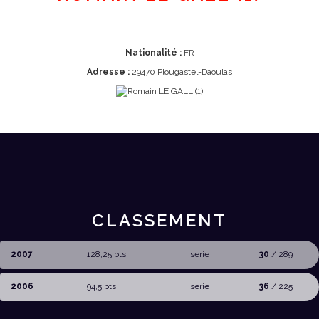
Nationalité :
FR
Adresse :
29470 Plougastel-Daoulas
CLASSEMENT
2007
128,25 pts.
serie
30
/ 289
2006
94,5 pts.
serie
36
/ 225