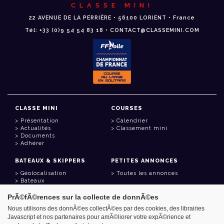
CLASSE MINI
22 AVENUE DE LA PERRIÈRE • 56100 LORIENT • France
Tél: +33 (0)9 54 54 83 18 • CONTACT@CLASSEMINI.COM
CLASSE MINI
COURSES
Présentation
Calendrier
Actualités
Classement mini
Documents
Adhérer
BATEAUX & SKIPPERS
PETITES ANNONCES
Géolocalisation
Toutes les annonces
Bateaux
Skippers
PrÃ©fÃ©rences sur la collecte de donnÃ©es
LIENS UTILES
Nous utilisons des donnÃ©es collectÃ©es par des cookies, des librairies
Javascript et nos partenaires pour amÃ©liorer votre expÃ©rience et
Espace adhérent