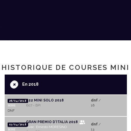
HISTORIQUE DE COURSES MINI
+
En 2018
222 MINI SOLO 2018
dnf
/
28/04/2018
607 - BPI
16
SERIE
DNF
GRAN PREMIO D'ITALIA 2018
dnf
/
07/04/2018
avec Ernesto MORESINO
13
SERIE