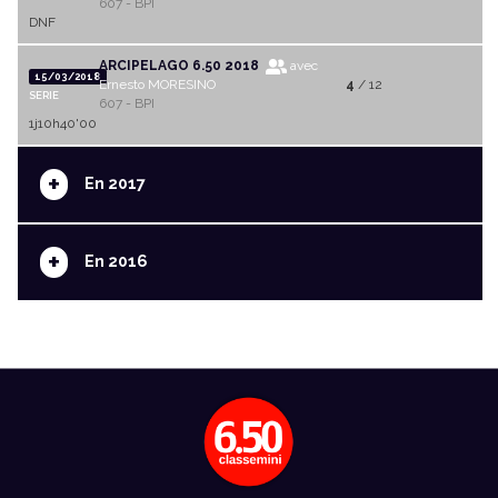
607 - BPI
DNF
ARCIPELAGO 6.50 2018
avec
15/03/2018
Ernesto MORESINO
4
/ 12
SERIE
607 - BPI
1j10h40'00
+
En 2017
+
En 2016