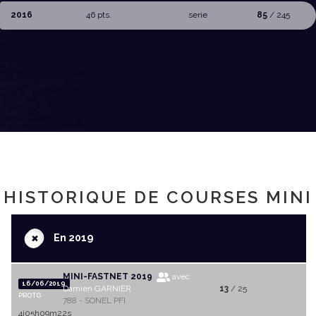
2016
46 pts.
serie
85
/ 245
HISTORIQUE DE COURSES MINI
+
En 2019
MINI-FASTNET 2019
avec
16/06/2019
Damien GARNIER
13
/ 25
PROTO
788 - SONEL PFI
4j05h09m22s