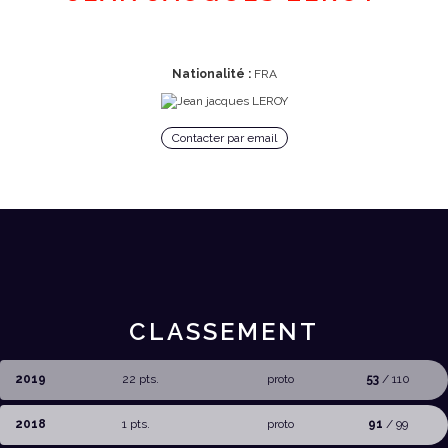
Nationalité :
FRA
Contacter par email
CLASSEMENT
2019
22 pts.
proto
53
/ 110
2018
1 pts.
proto
91
/ 99