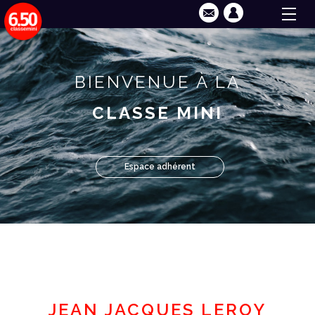
BIENVENUE À LA
CLASSE MINI
Espace adhérent
JEAN JACQUES LEROY