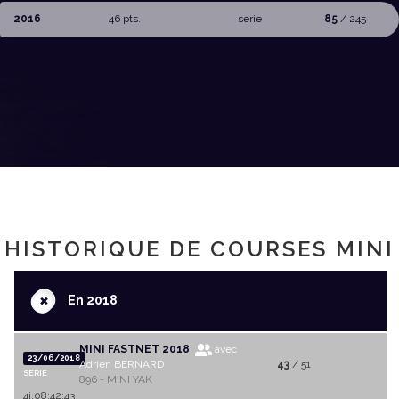
2016
46 pts.
serie
85
/ 245
HISTORIQUE DE COURSES MINI
+
En 2018
MINI FASTNET 2018
avec
23/06/2018
Adrien BERNARD
43
/ 51
SERIE
896 - MINI YAK
4j.08:42:43