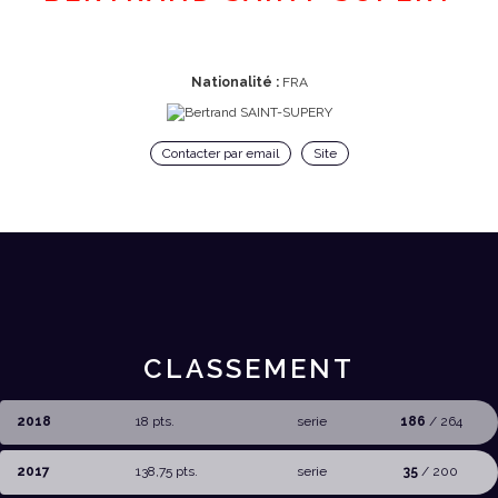
Nationalité :
FRA
Contacter par email
Site
CLASSEMENT
2018
18 pts.
serie
186
/ 264
2017
138,75 pts.
serie
35
/ 200