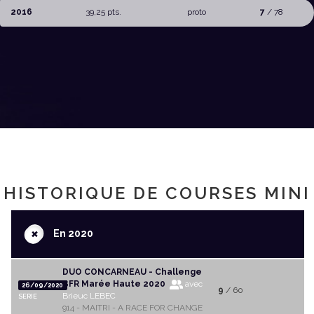
2016
39,25 pts.
proto
7
/ 78
HISTORIQUE DE COURSES MINI
+
En 2020
DUO CONCARNEAU - Challenge
BFR Marée Haute 2020
avec
26/09/2020
9
/ 60
Brieuc LEBEC
SERIE
914 - MAITRI - A RACE FOR CHANGE