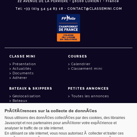
22 AVENUE DE LA PERRIÈRE • 56100 LORIENT • France
Tél: +33 (0)9 54 54 83 18 • CONTACT@CLASSEMINI.COM
CLASSE MINI
COURSES
Présentation
Calendrier
Actualités
Classement mini
Documents
Adhérer
BATEAUX & SKIPPERS
PETITES ANNONCES
Géolocalisation
Toutes les annonces
Bateaux
Skippers
PrÃ©fÃ©rences sur la collecte de donnÃ©es
LIENS UTILES
Nous utilisons des donnÃ©es collectÃ©es par des cookies, des librairies
Javascript et nos partenaires pour amÃ©liorer votre expÃ©rience et
Espace adhérent
analyser le traffic de ce site internet.
Contact
Carnet d'adresses
En utilisant ce site internet, vous nous autorisez Ã collecter et traiter ces