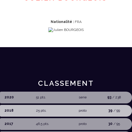
Nationalité :
FRA
CLASSEMENT
2020
51 pts.
serie
93
/ 238
2018
25 pts.
proto
39
/ 99
2017
46,5 pts.
proto
30
/ 95