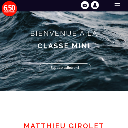
BIENVENUE À LA
CLASSE MINI
Espace adhérent
MATTHIEU GIROLET