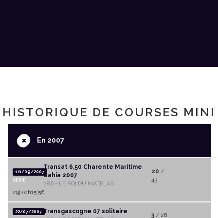
HISTORIQUE DE COURSES MINI
+
En 2007
Transat 6,50 Charente Maritime
20
/
16/09/2007
Bahia 2007
43
SERIE
286 - LE ROI DU MATELAS
29j20h15'56
Transgascogne 07 solitaire
22/07/2007
3
/ 28