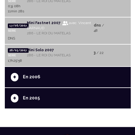
286 - LE ROI DU MATELAS
SERIE
03j 08h
11min 28s
Mini Fastnet 2007
avec Vincent
dns
/
17/06/2007
BARNAUD
48
SERIE
286 - LE ROI DU MATELAS
DNS
Mini Solo 2007
26/05/2007
3
/ 22
286 - LE ROI DU MATELAS
SERIE
17h29'58
+
En 2006
+
En 2005