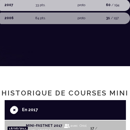
2007
33 pts.
proto
60
/ 194
2006
84 pts.
proto
31
/ 197
HISTORIQUE DE COURSES MINI
+
En 2017
MINI-FASTNET 2017
avec Oriol
17
/
18/06/2017