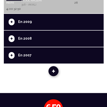
PUJOL ARGEMI
26
PROTO
316 - AKALI
4j.00:32:50
+
En 2009
+
En 2008
+
En 2007
+