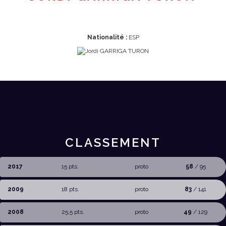
Nationalité :
ESP
CLASSEMENT
2017
15 pts.
proto
58
/ 95
2009
18 pts.
proto
83
/ 141
2008
25,5 pts.
proto
49
/ 129