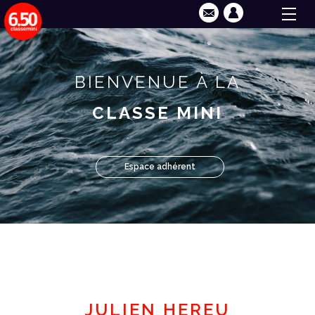
BIENVENUE À LA
CLASSE MINI
Espace adhérent
JULIEN HEREU