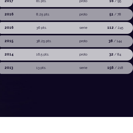
2017
81 pts.
proto
16
/ 95
2016
8,25 pts.
proto
51
/ 78
2016
36 pts.
serie
112
/ 245
2015
38,25 pts.
proto
38
/ 144
2014
16,5 pts.
proto
32
/ 84
2013
13 pts.
serie
156
/ 218