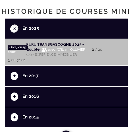
HISTORIQUE DE COURSES MINI
+
En 2025
PURU TRANSGASCOGNE 2025 -
18/07/2025
double
avec William OLLIVIER
2
/ 20
SERIE
979 - EXPERIENCE IMMOBILIER
3j 20:56:26
+
En 2017
+
En 2016
+
En 2015