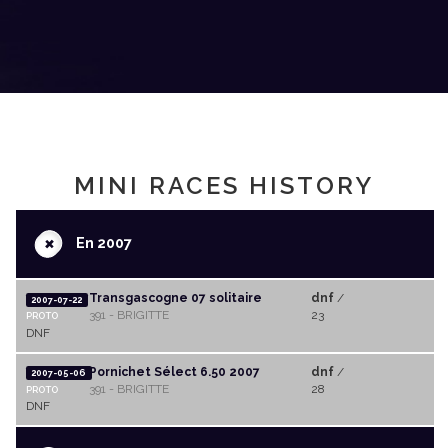
MINI RACES HISTORY
+
En 2007
Transgascogne 07 solitaire
dnf
/
2007-07-22
391 - BRIGITTE
23
PROTO
DNF
Pornichet Sélect 6.50 2007
dnf
/
2007-05-06
391 - BRIGITTE
28
PROTO
DNF