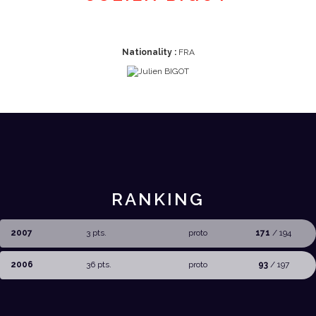
Nationality :
FRA
RANKING
2007
3 pts.
proto
171
/ 194
2006
36 pts.
proto
93
/ 197