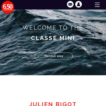
WELCOME TO THE
CLASSE MINI
Member area
JULIEN BIGOT