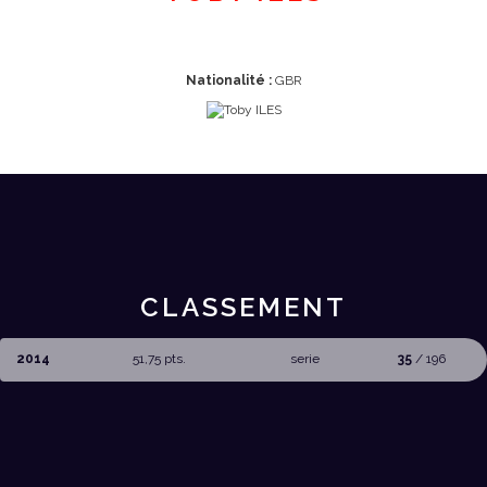
Nationalité :
GBR
CLASSEMENT
2014
51,75 pts.
serie
35
/ 196