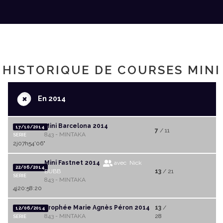
HISTORIQUE DE COURSES MINI
+
En 2014
Mini Barcelona 2014
17/10/2014
7
/ 11
843 - MINTAKA
SERIE
2j07h54'06"
Mini Fastnet 2014
avec Nick
22/06/2014
BUBB
13
/ 21
SERIE
843 - MINTAKA
4j20:58:20
Trophée Marie Agnès Péron 2014
13
/
12/06/2014
843 - MINTAKA
28
SERIE