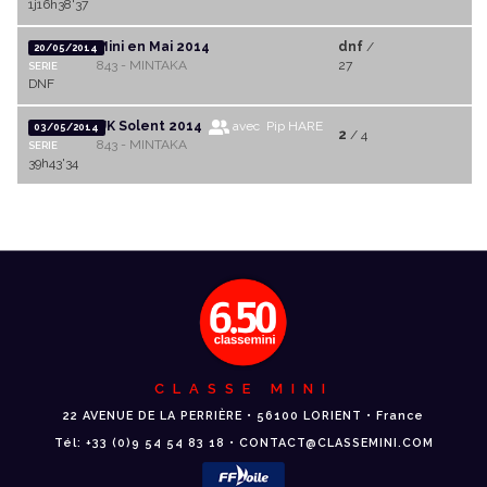
1j16h38'37
Mini en Mai 2014
dnf
/
20/05/2014
843 - MINTAKA
27
SERIE
DNF
UK Solent 2014
avec Pip HARE
03/05/2014
2
/ 4
843 - MINTAKA
SERIE
39h43'34
CLASSE MINI
22 AVENUE DE LA PERRIÈRE • 56100 LORIENT • France
Tél: +33 (0)9 54 54 83 18 • CONTACT@CLASSEMINI.COM