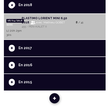
+
En 2018
PLASTIMO LORIENT MINI 6,50
06/04/2018
2018
avec Mathieu GOBET
8
/ 41
SERIE
455 - PEN-KALET II
1J 20h 25m
30s
+
En 2017
+
En 2016
+
En 2015
+