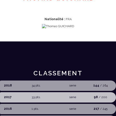
Nationalité :
FRA
CLASSEMENT
2018
34 pts.
serie
144
/ 264
2017
33 pts.
serie
98
/ 200
2016
1 pts.
serie
217
/ 245