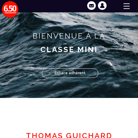
BIENVENUE À LA
CLASSE MINI
Espace adhérent
THOMAS GUICHARD