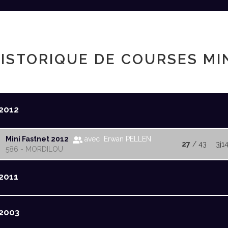
ISTORIQUE DE COURSES MI
2012
Mini Fastnet 2012
avec Erwan PELLEN
27
/ 43
3j1
586 - MORDILOU
2011
2003