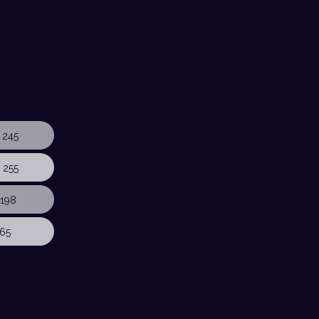
 245
 255
198
65