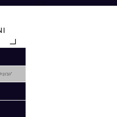
NI
4h31'50"