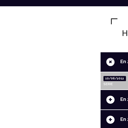
H
+
En 
10/06/2012
SERIE
+
En 
+
En 