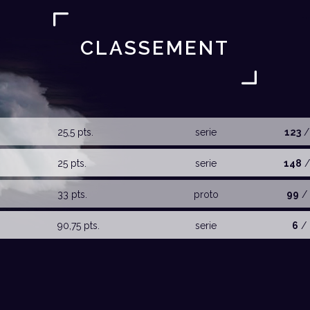
CLASSEMENT
25,5 pts.
serie
123
/
25 pts.
serie
148
/
33 pts.
proto
99
/ 
90,75 pts.
serie
6
/ 