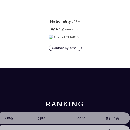
Nationality :
FRA
Age :
39 years old
Contact by email
RANKING
2015
25 pts.
serie
99
/ 199