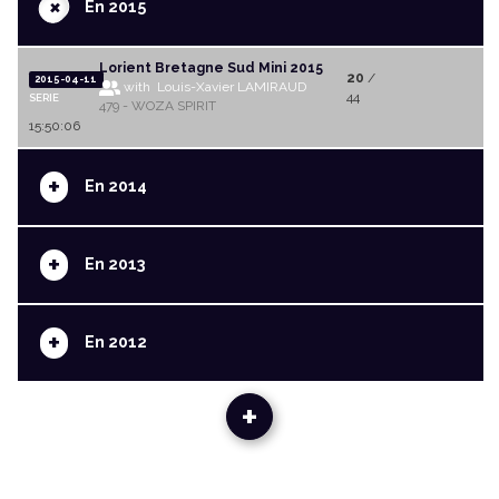
+
En 2015
Lorient Bretagne Sud Mini 2015
20
/
2015-04-11
with Louis-Xavier LAMIRAUD
44
SERIE
479 - WOZA SPIRIT
15:50:06
+
En 2014
+
En 2013
+
En 2012
+