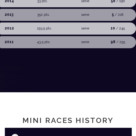
2014
33 pts.
serie
58
/ 196
2013
352 pts.
serie
5
/ 218
2012
193,5 pts.
serie
10
/ 245
2011
43,5 pts.
serie
98
/ 255
MINI RACES HISTORY