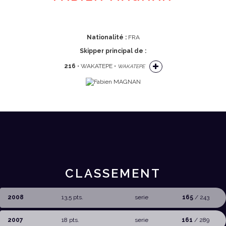
Nationalité :
FRA
Skipper principal de :
216
• WAKATEPE •
WAKATEPE
CLASSEMENT
2008
13,5 pts.
serie
165
/ 243
2007
18 pts.
serie
161
/ 289