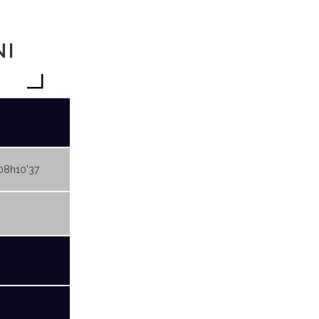
NI
08h10'37