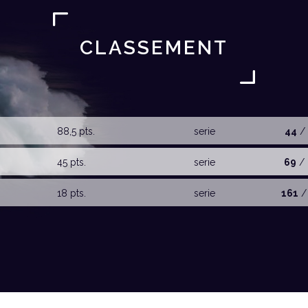
CLASSEMENT
88,5 pts.
serie
44
/ 
45 pts.
serie
69
/ 
18 pts.
serie
161
/