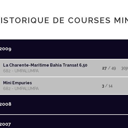
ISTORIQUE DE COURSES MI
2009
La Charente-Maritime Bahia Transat 6,50
27
/ 49
30j
682 - UMPALUMPA
Mini Empuries
3
/ 14
682 - UMPALUMPA
2008
2007