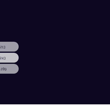
213
243
 289