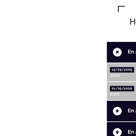
H
+
En 
13/09/2009
SERIE
01/05/2009
SERIE
+
En 
+
En 