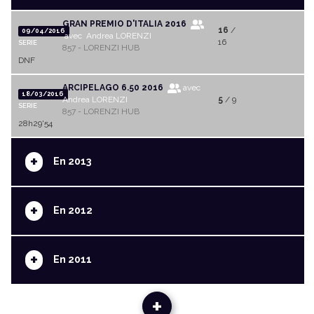
GRAN PREMIO D'ITALIA 2016
16
/
09/04/2016
avec Andrea LORENZI
16
SERIE
857 - LORENZI HUB
DNF
ARCIPELAGO 6.50 2016
avec
18/03/2016
Andrea LORENZI
5
/ 9
SERIE
857 - LORENZI HUB
28h29'54
+
En 2013
+
En 2012
+
En 2011
+