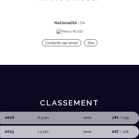
Nationalité :
ITA
Contacter par email
Site
CLASSEMENT
2016
8,5 pts.
serie
181
/ 245
2013
1,5 pts.
serie
207
/ 218