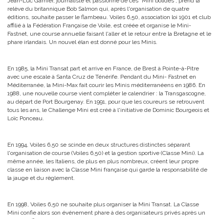
Jean-Luc Garnier, journaliste et passionné de ces ”Mini bolides”, prend la
relève du britannique Bob Salmon qui, après l'organisation de quatre
éditions, souhaite passer le flambeau. Voiles 6,50, association loi 1901 et club
affilié à la Fédération Française de Voile, est créée et organise le Mini-
Fastnet, une course annuelle faisant l'aller et le retour entre la Bretagne et le
phare irlandais. Un nouvel élan est donné pour les Minis.
En 1985, la Mini Transat part et arrive en France, de Brest à Pointe-à-Pitre
avec une escale à Santa Cruz de Ténérife. Pendant du Mini- Fastnet en
Méditerranée, la Mini-Max fait courir les Minis méditerranéens en 1986. En
1988, une nouvelle course vient compléter le calendrier : la Transgascogne,
au départ de Port Bourgenay. En 1991, pour que les coureurs se retrouvent
tous les ans, le Challenge Mini est créé à l'initiative de Dominic Bourgeois et
Loïc Ponceau.
En 1994, Voiles 6,50 se scinde en deux structures distinctes séparant
l'organisation de course (Voiles 6,50) et la gestion sportive (Classe Mini). La
même année, les Italiens, de plus en plus nombreux, créent leur propre
classe en liaison avec la Classe Mini française qui garde la responsabilité de
la jauge et du règlement.
En 1998, Voiles 6,50 ne souhaite plus organiser la Mini Transat. La Classe
Mini confie alors son événement phare à des organisateurs privés après un