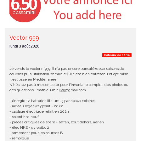
Vector 959
lundi 3 août 2026
Bateaux de série
Je vends le vector n°959. Il n'a pas encore transaté (deux saisons de
courses puis utilisation "familiale"). Il a été bien entretenu et optimisé.
Il est basé en Méditerranée.
N'hésitez pas à me contacter pour l'inventaire complet, des photos ou
des questions : mathieu.mini959@gmail.com
- énergie : 2 batteries lithium, 3 panneaux solaires
- radeau léger waypoint - 2022
- cablage électrique refait en 2023
- solent hsd neuf
- pièces critiques de spare - safran, bout dehors, aérien
- élec NKE - gyropilot 2
- armement pour les courses B
- remorque