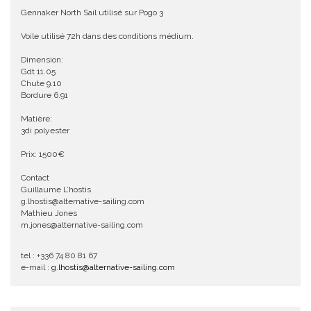
Gennaker North Sail utilisé sur Pogo 3
Voile utilisé 72h dans des conditions médium.
Dimension:
Gdt 11.05
Chute 9.10
Bordure 6.91
Matière:
3di polyester
Prix: 1500€
Contact
Guillaume L’hostis
g.lhostis@alternative-sailing.com
Mathieu Jones
m.jones@alternative-sailing.com
tel : +336 74 80 81 67
e-mail :
g.lhostis@alternative-sailing.com