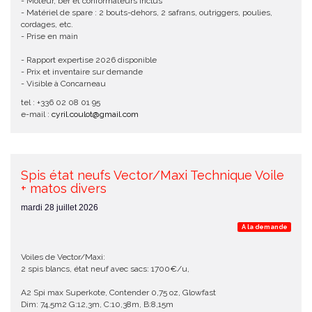
- Moteur, ber et conformateurs inclus
- Matériel de spare : 2 bouts-dehors, 2 safrans, outriggers, poulies,
cordages, etc.
- Prise en main
- Rapport expertise 2026 disponible
- Prix et inventaire sur demande
- Visible à Concarneau
tel : +336 02 08 01 95
e-mail :
cyril.coulot@gmail.com
Spis état neufs Vector/Maxi Technique Voile
+ matos divers
mardi 28 juillet 2026
A la demande
Voiles de Vector/Maxi:
2 spis blancs, état neuf avec sacs: 1700€/u,
A2 Spi max Superkote, Contender 0,75 oz, Glowfast
Dim: 74,5m2 G:12,3m, C:10,38m, B:8,15m