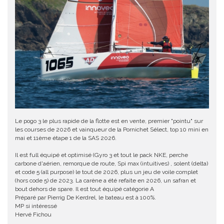
Le pogo 3 le plus rapide de la flotte est en vente, premier "pointu" sur
les courses de 2026 et vainqueur de la Pornichet Sélect, top 10 mini en
mai et 11ème étape 1 de la SAS 2026.
Il est full équipé et optimisé (Gyro 3 et tout le pack NKE, perche
carbone d'aérien, remorque de route, Spi max (intuitives) , solent (delta)
et code 5 (all purpose) le tout de 2026, plus un jeu de voile complet
(hors code 5) de 2023. La carène a été refaite en 2026, un safran et
bout dehors de spare. Il est tout équipé catégorie A
Préparé par Pierrig De Kerdrel, le bateau est à 100%.
MP si intéressé
Hervé Fichou