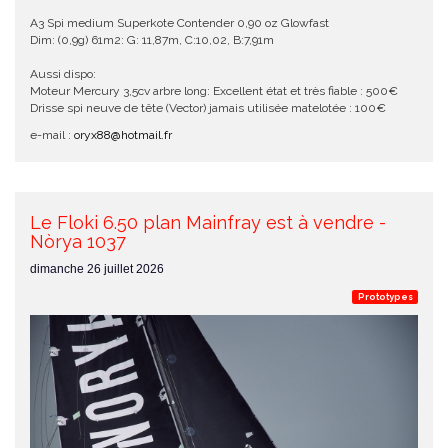
A3 Spi medium Superkote Contender 0,90 oz Glowfast
Dim: (0,9g) 61m2: G: 11,87m, C:10,02, B:7,91m
Aussi dispo:
Moteur Mercury 3,5cv arbre long: Excellent état et très fiable : 500€
Drisse spi neuve de tête (Vector) jamais utilisée matelotée : 100€
e-mail :
oryx88@hotmail.fr
Le Floki 6.50 plan Mainfray est à vendre -
Nòrya 1037
dimanche 26 juillet 2026
Prototypes