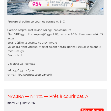
Préparé et optimisé pour les course A, B, C
Carène propre, mât révisé par ag+, câbles neufs
Élec NKE (gyro 2, compas 9X, gps HR), batterie 2024, 2 aériens, vérin T1
2024
Solaire (1fixe, 2 volants neufs) + hydro
Voiles qui vont vite (spi max et solent neufs, gennak 2024), 2 solent, 2
médium, gv
Ber roulant
Visible à La Rochelle
tel : +336 73 10 67 20
e-mail :
louisbouscasse@yahoo.fr
NACIRA — N° 721 — Prêt à courir cat. A
mardi 28 juillet 2026
Bateaux de série