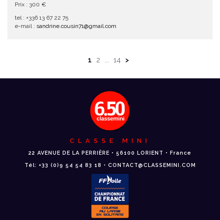
Prix : 300 €
tel : +336 13 67 22 75
e-mail :
sandrine.cousin71@gmail.com
1
2
14
>
...
CLASSE MINI
22 AVENUE DE LA PERRIÈRE • 56100 LORIENT • France
Tél: +33 (0)9 54 54 83 18 • CONTACT@CLASSEMINI.COM