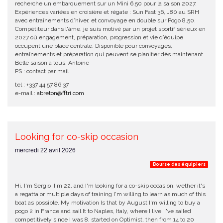
recherche un embarquement sur un Mini 6.50 pour la saison 2027.
Expériences variées en croisière et régate : Sun Fast 36, J80 au SRH
avec entraînements d’hiver, et convoyage en double sur Pogo 8.50.
Compétiteur dans l'âme, je suis motivé par un projet sportif sérieux en
2027 où engagement, préparation, progression et vie d’équipe
occupent une place centrale. Disponible pour convoyages,
entraînements et préparation qui peuvent se planifier dès maintenant.
Belle saison à tous, Antoine
PS : contact par mail
tel : +337 44 57 86 37
e-mail :
abreton@fftri.com
Looking for co-skip occasion
mercredi 22 avril 2026
Bourse des équipiers
Hi, I'm Sergio ,I'm 22, and I'm looking for a co-skip occasion, wether it's
a regatta or multiple days of training I'm willing to learn as much of this
boat as possible. My motivation Is that by August I'm willing to buy a
pogo 2 in France and sail It to Naples, Italy, where I live. I've sailed
competitively since I was 8, started on Optimist, then from 14 to 20