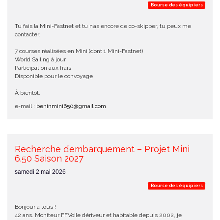
Bourse des équipiers
Tu fais la Mini-Fastnet et tu n’as encore de co-skipper, tu peux me
contacter.
7 courses réalisées en Mini (dont 1 Mini-Fastnet)
World Sailing à jour
Participation aux frais
Disponible pour le convoyage
À bientôt.
e-mail :
beninmini650@gmail.com
Recherche d’embarquement – Projet Mini
6.50 Saison 2027
samedi 2 mai 2026
Bourse des équipiers
Bonjour à tous !
42 ans. Moniteur FFVoile dériveur et habitable depuis 2002, je