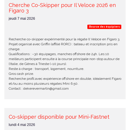
Cherche Co-Skipper pour Il Veloce 2026 en
Figaro 3
jeudi 7 mai 2026
Bourse des équipiers
Recherche co-skipper expérimenté pour la régate Il Veloce en Figaro 3.
Projet organisé avec Griffin (affilié RORC) : bateau et inscription pris en
charge.
Qualifications : ~30 équipages, manches offshore de 24h. Les 10
meilleurs participent ensuite à la course principale non-stop autour de
l’Italie, de Gênes à Trieste (~10 jours).
Reste à charge : transport, logement, nourriture.
Gros cash prize.
Recherche profil avec expérience offshore en double, idéalement Figaro
et/ou au moins plusieurs régates Mini 6.50.
Contact : dekerevermartin@gmail.com
Co-skipper disponible pour Mini-Fastnet
lundi 4 mai 2026