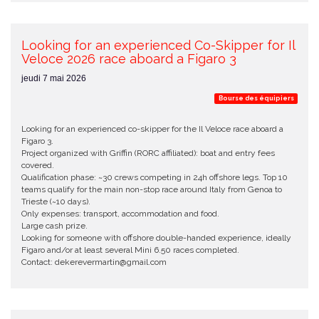
Looking for an experienced Co-Skipper for Il
Veloce 2026 race aboard a Figaro 3
jeudi 7 mai 2026
Bourse des équipiers
Looking for an experienced co-skipper for the Il Veloce race aboard a
Figaro 3.
Project organized with Griffin (RORC affiliated): boat and entry fees
covered.
Qualification phase: ~30 crews competing in 24h offshore legs. Top 10
teams qualify for the main non-stop race around Italy from Genoa to
Trieste (~10 days).
Only expenses: transport, accommodation and food.
Large cash prize.
Looking for someone with offshore double-handed experience, ideally
Figaro and/or at least several Mini 6.50 races completed.
Contact: dekerevermartin@gmail.com