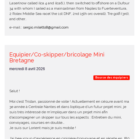
Laser(now called ilca 4 and ilca6,), then switched to offshore on a Dufour
34 with whom I sailed as a mainsailman from Naples to Fuerteventura,
2 Rolex Middle Sea race( the 1st DNF, 2nd 15th orc overall), Tre golfi (3rd),
and other..
e-mail :
sergio.miletto8@gmail.com
Equipier/Co-skipper/bricolage Mini
Bretagne
mercredi 8 avril 2026
Bourse des équipiers
Salut !
Moi c’est Tristan, passionné de voile ! Actuellement en césure avant ma
3e année à Centrale Nantes et dans l’optique d’un futur projet mini, je
suis très intéressé de m’impliquer dans un projet mini afin
d’accompagner un skipper sur tous les aspects : Entretien du mini,
convoyages, courses en double…
Je suis sur Lorient mais je suis mobile !
J’ai beaucoup d'expérience en croisière/convoyage et en régate en J80