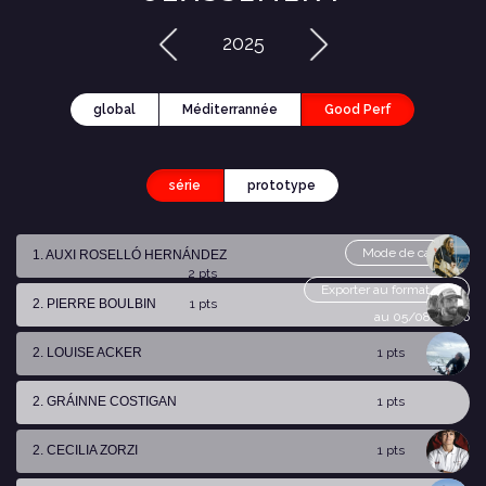
2025
global
Méditerrannée
Good Perf
série
prototype
Mode de calcul
1. AUXI ROSELLÓ HERNÁNDEZ
2 pts
Exporter au format csv
2. PIERRE BOULBIN
1 pts
au 05/08/2026
2. LOUISE ACKER
1 pts
2. GRÁINNE COSTIGAN
1 pts
2. CECILIA ZORZI
1 pts