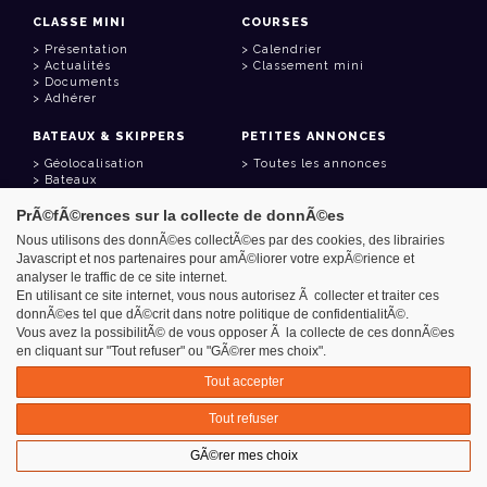
CLASSE MINI
COURSES
Présentation
Calendrier
Actualités
Classement mini
Documents
Adhérer
BATEAUX & SKIPPERS
PETITES ANNONCES
Géolocalisation
Toutes les annonces
Bateaux
Skippers
PrÃ©fÃ©rences sur la collecte de donnÃ©es
LIENS UTILES
Nous utilisons des donnÃ©es collectÃ©es par des cookies, des librairies
Javascript et nos partenaires pour amÃ©liorer votre expÃ©rience et
Espace adhérent
analyser le traffic de ce site internet.
Contact
Carnet d'adresses
En utilisant ce site internet, vous nous autorisez Ã collecter et traiter ces
Goodies
donnÃ©es tel que dÃ©crit dans notre politique de confidentialitÃ©.
Vous avez la possibilitÃ© de vous opposer Ã la collecte de ces donnÃ©es
en cliquant sur "Tout refuser" ou "GÃ©rer mes choix".
Tout accepter
Azimut - Créateur de solutions numériques
Tout refuser
Mentions légales
GÃ©rer mes choix