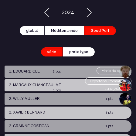
2024
global
Méditerrannée
Good Perf
série
prototype
Mode de calcul
1. EDOUARD CLET
2 pts
Exporter au format csv
2. MARGAUX CHANCEAULME
au 05/08/2026
1 pts
2. WILLY MULLER
1 pts
2. XAVIER BERNARD
1 pts
2. GRÁINNE COSTIGAN
1 pts