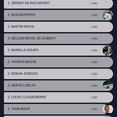
2. JÉRÉMY DE ROCHEFORT
1 pts
2. NOA GEOFFROY
1 pts
2. MARTIN REVOL
1 pts
2. NELSON REVOL DE GUIBERT
1 pts
2. MARIN LE NOURS
1 pts
2. THOMAS BIASSE
1 pts
2. RONAN JEZEGOU
1 pts
2. HERVÉ CORLAY
1 pts
2. LOUIS CLAUDEPIERRE
1 pts
2. YANN BOUR
1 pts