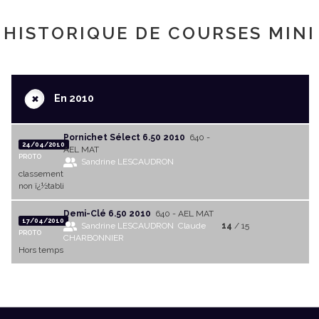
HISTORIQUE DE COURSES MINI
+
En 2010
Pornichet Sélect 6.50 2010
640 -
24/04/2010
AEL MAT
PROTO
Sandrine LESCAUDRON
classement
non ï¿½tabli
Demi-Clé 6.50 2010
640 - AEL MAT
17/04/2010
Sandrine LESCAUDRON
Claude
14
/ 15
PROTO
CHARBONNIER
Hors temps