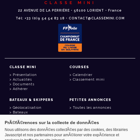
CLASSE MINI
22 AVENUE DE LA PERRIÈRE • 56100 LORIENT • France
Tél: +33 (0)9 54 54 83 18 • CONTACT@CLASSEMINI.COM
CLASSE MINI
COURSES
Présentation
Calendrier
Actualités
Classement mini
Documents
Adhérer
BATEAUX & SKIPPERS
PETITES ANNONCES
Géolocalisation
Toutes les annonces
Bateaux
Skippers
PrÃ©fÃ©rences sur la collecte de donnÃ©es
LIENS UTILES
Nous utilisons des donnÃ©es collectÃ©es par des cookies, des librairies
Javascript et nos partenaires pour amÃ©liorer votre expÃ©rience et
Espace adhérent