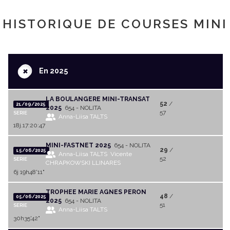
HISTORIQUE DE COURSES MINI
+
En 2025
LA BOULANGERE MINI-TRANSAT
52
/
21/09/2025
2025
654 - NOLITA
57
SERIE
Anna-Liisa TALTS
18j.17:20:47
MINI-FASTNET 2025
654 - NOLITA
29
/
15/06/2025
Anna-Liisa TALTS
Vicente
52
SERIE
CHRAPKOWSKI LLINARES
6j 19h48'11"
TROPHEE MARIE AGNES PERON
48
/
05/06/2025
2025
654 - NOLITA
51
SERIE
Anna-Liisa TALTS
30h35'42"