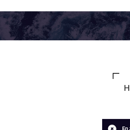
H
+
En 