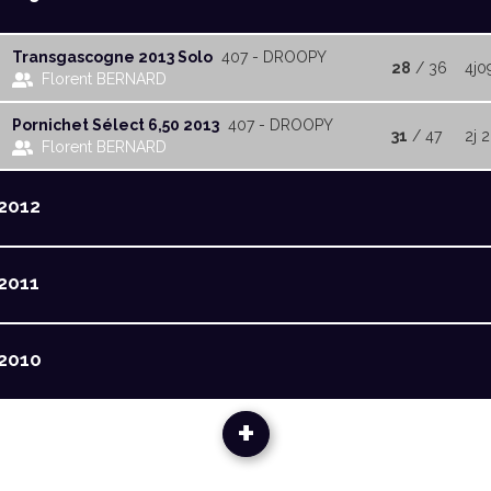
Transgascogne 2013 Solo
407 - DROOPY
28
/ 36
4j0
Florent BERNARD
Pornichet Sélect 6,50 2013
407 - DROOPY
31
/ 47
2j 
Florent BERNARD
2012
2011
2010
+