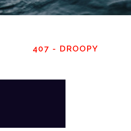
Espace adhérent
407 - DROOPY