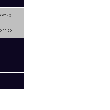
9h21'43
20:39:00