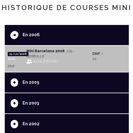
HISTORIQUE DE COURSES MINI
+
En 2006
Mini Barcelona 2006
275 -
DNF
/
21/10/2006
BIDIBULLE
22
SERIE
Luca ZOCCOLI
DNF
+
En 2005
+
En 2003
+
En 2002