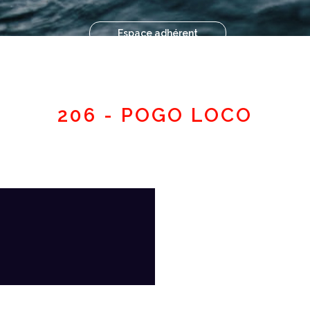
Espace adhérent
206 - POGO LOCO