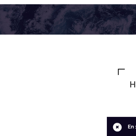
H
+
En 