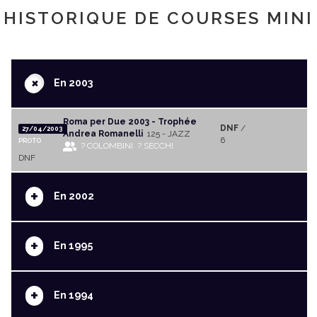
HISTORIQUE DE COURSES MINI
+
En 2003
Roma per Due 2003 - Trophée
DNF
/
27/04/2003
Andrea Romanelli
125 - JAZZ
6
PROTO
? COLOMBINI
? SECCHI
DNF
+
En 2002
+
En 1995
+
En 1994