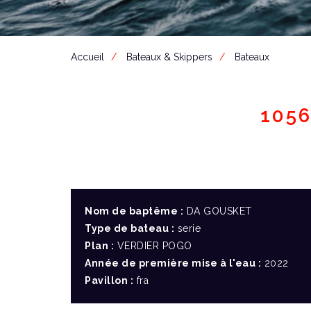
Accueil
Bateaux & Skippers
Bateaux
105
Nom de baptême :
DA GOUSKET
Type de bateau :
serie
Plan :
VERDIER POGO
Année de première mise à l'eau :
2022
Pavillon :
fra