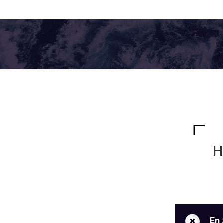
H
+
En 