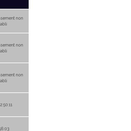
ssement non
abli
ssement non
abli
ssement non
abli
2:50:11
56:03