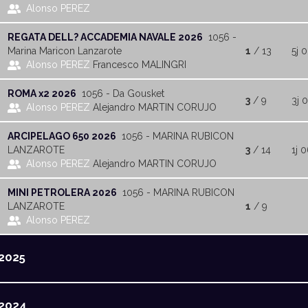
Alonso PEREZ
REGATA DELL? ACCADEMIA NAVALE 2026
1056 -
Marina Maricon Lanzarote
1
/ 13
5j 0
Alonso PEREZ
Francesco MALINGRI
ROMA x2 2026
1056 - Da Gousket
3
/ 9
3j 
Alonso PEREZ
Alejandro MARTIN CORUJO
ARCIPELAGO 650 2026
1056 - MARINA RUBICON
LANZAROTE
3
/ 14
1j 
Alonso PEREZ
Alejandro MARTIN CORUJO
MINI PETROLERA 2026
1056 - MARINA RUBICON
LANZAROTE
1
/ 9
Alonso PEREZ
2025
2024