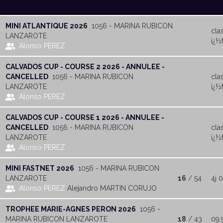
MINI ATLANTIQUE 2026
1056 - MARINA RUBICON
cla
LANZAROTE
ï¿½t
Alonso PEREZ
CALVADOS CUP - COURSE 2 2026 - ANNULEE -
CANCELLED
1056 - MARINA RUBICON
cla
LANZAROTE
ï¿½t
Alonso PEREZ
CALVADOS CUP - COURSE 1 2026 - ANNULEE -
CANCELLED
1056 - MARINA RUBICON
cla
LANZAROTE
ï¿½t
Alonso PEREZ
MINI FASTNET 2026
1056 - MARINA RUBICON
LANZAROTE
16
/ 54
4j 0
Alonso PEREZ
Alejandro MARTIN CORUJO
TROPHEE MARIE-AGNES PERON 2026
1056 -
MARINA RUBICON LANZAROTE
18
/ 43
09: