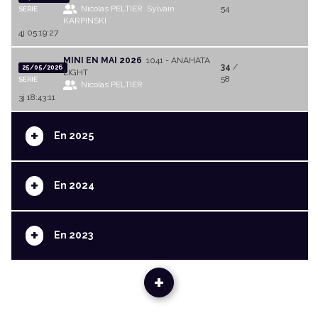
Nicolas PELTIER
Sylvain
54
SERIE
KARPINSKI
4j 05:19:27
MINI EN MAI 2026
1041 - ANAHATA
34
/
25/05/2026
LIGHT
58
SERIE
Nicolas PELTIER
3j 18:43:11
+
En 2025
+
En 2024
+
En 2023
+