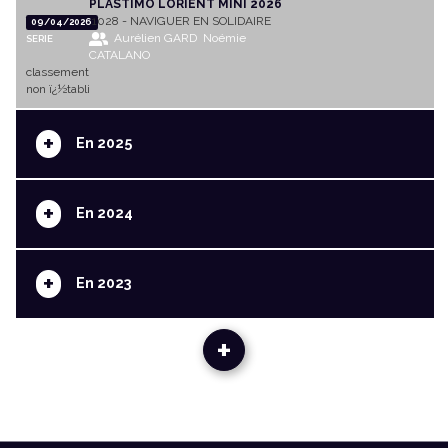
PLASTIMO LORIENT MINI 2026
1028 - NAVIGUER EN SOLIDAIRE
09/04/2026
Aurélien GARD
Noémie
SERIE
CATALANO
classement
non ï¿½tabli
+
En 2025
+
En 2024
+
En 2023
+