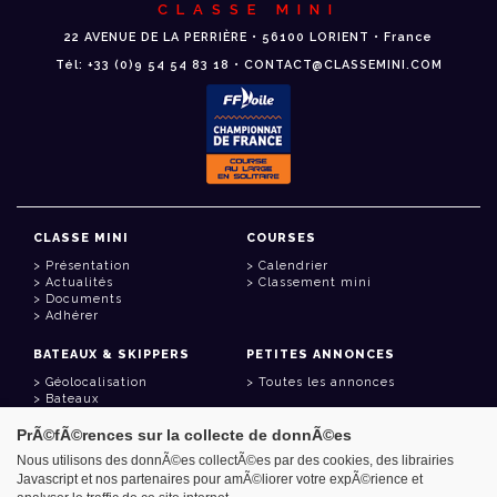
CLASSE MINI
22 AVENUE DE LA PERRIÈRE • 56100 LORIENT • France
Tél: +33 (0)9 54 54 83 18 • CONTACT@CLASSEMINI.COM
CLASSE MINI
COURSES
Présentation
Calendrier
Actualités
Classement mini
Documents
Adhérer
BATEAUX & SKIPPERS
PETITES ANNONCES
Géolocalisation
Toutes les annonces
Bateaux
Skippers
PrÃ©fÃ©rences sur la collecte de donnÃ©es
LIENS UTILES
Nous utilisons des donnÃ©es collectÃ©es par des cookies, des librairies
Javascript et nos partenaires pour amÃ©liorer votre expÃ©rience et
Espace adhérent