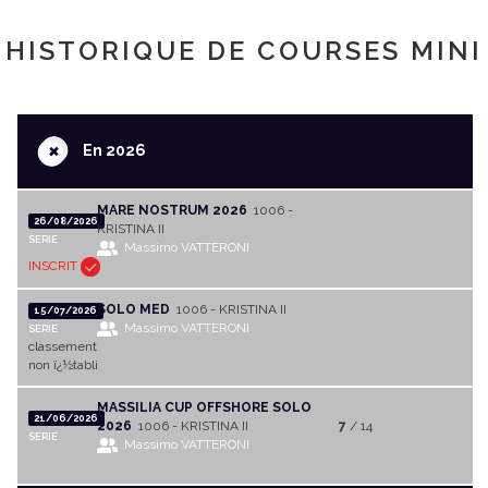
HISTORIQUE DE COURSES MINI
+
En 2026
MARE NOSTRUM 2026
1006 -
26/08/2026
KRISTINA II
SERIE
Massimo VATTERONI
INSCRIT
SOLO MED
1006 - KRISTINA II
15/07/2026
Massimo VATTERONI
SERIE
classement
non ï¿½tabli
MASSILIA CUP OFFSHORE SOLO
21/06/2026
2026
1006 - KRISTINA II
7
/ 14
SERIE
Massimo VATTERONI