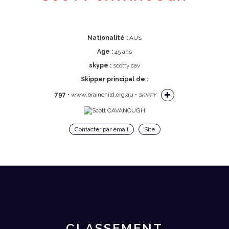
Nationalité :
AUS
Age :
45 ans
skype :
scotty.cav
Skipper principal de :
797
• www.brainchild.org.au •
SKIPPY
Contacter par email
Site
CLASSEMENT