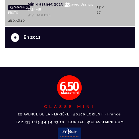
Mini-Fastnet 2013
avec Jaanus
17
/
23/06/2013
TAMME
27
PROTO
787 - ROPEYE
4j10:56:10
+
En 2011
CLASSE MINI
22 AVENUE DE LA PERRIÈRE • 56100 LORIENT • France
Tél: +33 (0)9 54 54 83 18 • CONTACT@CLASSEMINI.COM