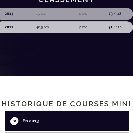
2013
15 pts.
proto
73
/ 118
2011
46,5 pts.
proto
31
/ 116
HISTORIQUE DE COURSES MINI
+
En 2013