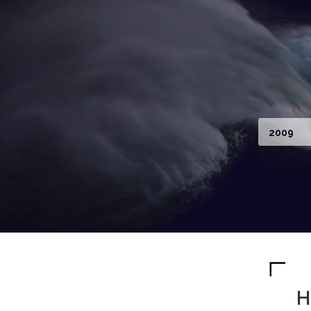
2009
H