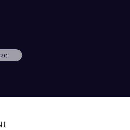
 213
NI