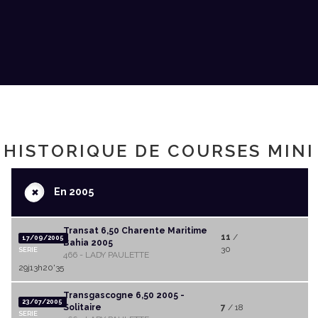
HISTORIQUE DE COURSES MINI
+
En 2005
Transat 6,50 Charente Maritime
11
/
17/09/2005
Bahia 2005
30
SERIE
466 - LADY PAULETTE
29j13h20'35
Transgascogne 6,50 2005 -
23/07/2005
Solitaire
7
/ 18
SERIE