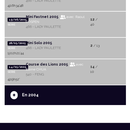
466 - LADY PAULETTE
4j16h34'48
Mini Fastnet 2005
avec Raoul
12
/
19/06/2005
COSPEN
40
SERIE
466 - LADY PAULETTE
Mini Solo 2005
28/05/2005
2
/ 13
466 - LADY PAULETTE
SERIE
1j02h21'44
Course des Lions 2005
avec
14
/
14/05/2005
Elaine CHUA
10
SERIE
540 - FENG
4j19h52'
+
En 2004