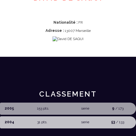
Nationalité :
FR
Adresse :
13007 Marseille
CLASSEMENT
2005
153 pts.
serie
9
/ 173
2004
31 pts.
serie
53
/ 133