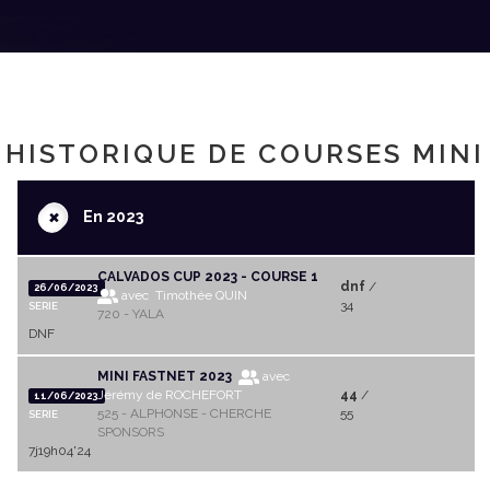
HISTORIQUE DE COURSES MINI
+
En 2023
CALVADOS CUP 2023 - COURSE 1
dnf
/
26/06/2023
avec Timothée QUIN
34
SERIE
720 - YALA
DNF
MINI FASTNET 2023
avec
Jérémy de ROCHEFORT
44
/
11/06/2023
525 - ALPHONSE - CHERCHE
55
SERIE
SPONSORS
7j19h04'24