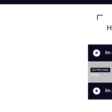
H
+
En 
26/06/2023
SERIE
+
En 