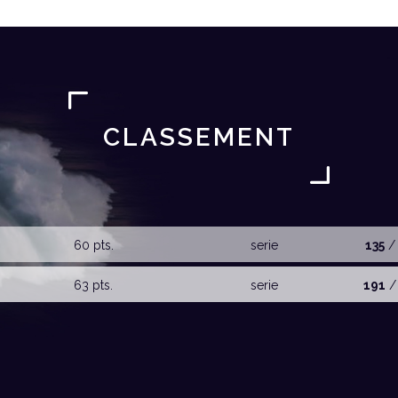
CLASSEMENT
60 pts.
serie
135
/
63 pts.
serie
191
/