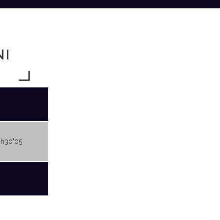
NI
3h30'05