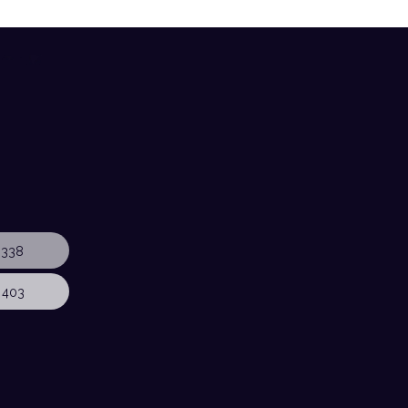
 338
 403