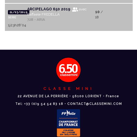
ARCIPELAGO 650 2019
avec
10
/
21/03/2019
Raffaele FREDELLA
18
SERIE
728 - ARIA
1j23h28'04
CLASSE MINI
22 AVENUE DE LA PERRIÈRE • 56100 LORIENT • France
Tél: +33 (0)9 54 54 83 18 • CONTACT@CLASSEMINI.COM