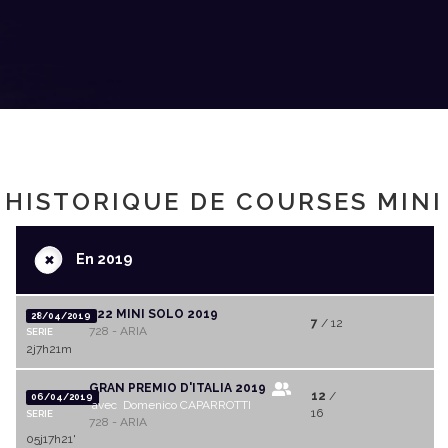
HISTORIQUE DE COURSES MINI
+
En 2019
222 MINI SOLO 2019
28/04/2019
7
/ 12
728 - ARIA
SERIE
2j7h21m
GRAN PREMIO D'ITALIA 2019
12
/
06/04/2019
avec Domenico CAPARROTTI
16
SERIE
728 - ARIA
05j17h21'