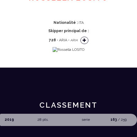
Nationalité :
ITA
Skipper principal de :
728
• ARIA •
ARIA
CLASSEMENT
2019
28 pts.
serie
163
/ 259