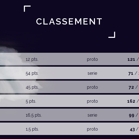
CLASSEMENT
12 pts.
proto
121
/
54 pts.
serie
71
/ 
45 pts.
proto
72
/ 
5 pts.
proto
162
/
16,5 pts.
serie
99
/ 
1,5 pts.
proto
43
/