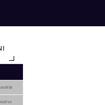
NI
01h08'56
0h26'00