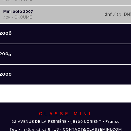
Mini Solo 2007
dnf
/ 13
DN
405 - OKOUME
2006
2005
2000
CLASSE MINI
22 AVENUE DE LA PERRIÈRE • 56100 LORIENT • France
Tél: +33 (0)9 54 54 83 18 • CONTACT@CLASSEMINI.COM