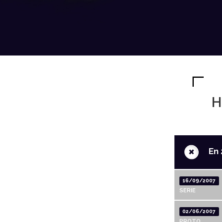
H
+
En 
16/09/2007
SERIE
02/06/2007
PROTO