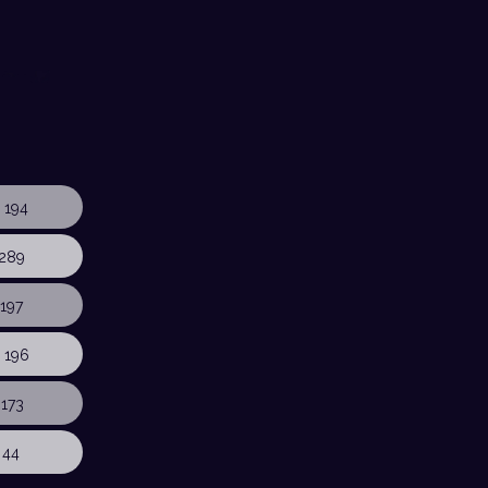
 194
289
197
 196
173
 44