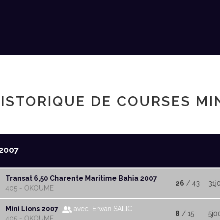
ISTORIQUE DE COURSES MI
2007
Transat 6,50 Charente Maritime Bahia 2007
26
/ 43
31j
405 - OKOUME
Mini Lions 2007
avec Erwan SALIC
8
/ 15
5j0
405 - OKOUME