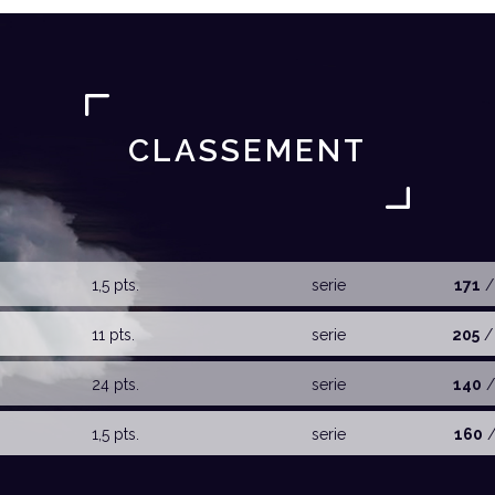
CLASSEMENT
1,5 pts.
serie
171
/
11 pts.
serie
205
/
24 pts.
serie
140
/
1,5 pts.
serie
160
/