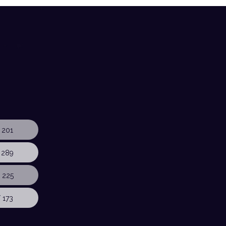
 201
 289
 225
 173