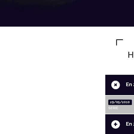
H
+
En 
29/05/2010
SERIE
+
En 