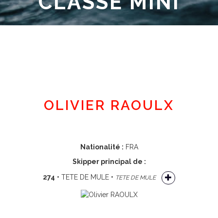
CLASSE MINI
Espace adhérent
OLIVIER RAOULX
Nationalité :
FRA
Skipper principal de :
274
• TETE DE MULE •
TETE DE MULE