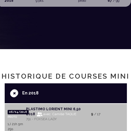
2018
9 pts.
proto
67
/ 99
HISTORIQUE DE COURSES MINI
+
En 2018
PLASTIMO LORIENT MINI 6,50
06/04/2018
2018
avec Camille TAQUE
9
/ 17
PROTO
791 - FOXSEA LADY
1J 21h 5m
29s