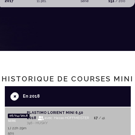
2017
11 pts.
serie
151
/ 200
HISTORIQUE DE COURSES MINI
+
En 2018
PLASTIMO LORIENT MINI 6,50
06/04/2018
2018
avec Hasso HOFFMEISTER
17
/ 41
SERIE
746 - HUSKY
1J 22h 29m
50s