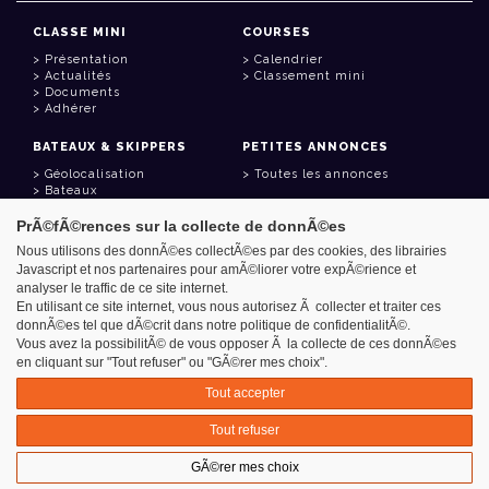
CLASSE MINI
COURSES
Présentation
Calendrier
Actualités
Classement mini
Documents
Adhérer
BATEAUX & SKIPPERS
PETITES ANNONCES
Géolocalisation
Toutes les annonces
Bateaux
Skippers
PrÃ©fÃ©rences sur la collecte de donnÃ©es
LIENS UTILES
Nous utilisons des donnÃ©es collectÃ©es par des cookies, des librairies
Javascript et nos partenaires pour amÃ©liorer votre expÃ©rience et
Espace adhérent
analyser le traffic de ce site internet.
Contact
Carnet d'adresses
En utilisant ce site internet, vous nous autorisez Ã collecter et traiter ces
Goodies
donnÃ©es tel que dÃ©crit dans notre politique de confidentialitÃ©.
Vous avez la possibilitÃ© de vous opposer Ã la collecte de ces donnÃ©es
en cliquant sur "Tout refuser" ou "GÃ©rer mes choix".
Tout accepter
Azimut - Créateur de solutions numériques
Tout refuser
Mentions légales
GÃ©rer mes choix