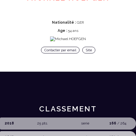
Nationalité :
GER
Age :
54 ans
Contacter par email
Site
CLASSEMENT
2018
25 pts.
serie
166
/ 264